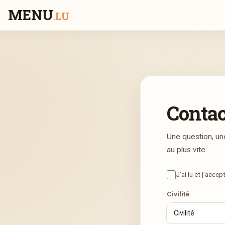
MENU
.LU
Conta
Une question, un
au plus vite.
J’ai lu et j’accep
Civilité