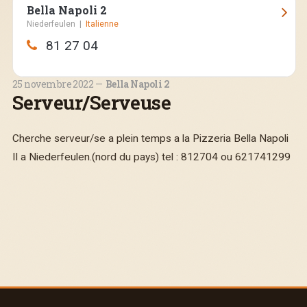
Bella Napoli 2
Niederfeulen
|
Italienne
Route de Bastogne, 50, Niederfeulen
81 27 04
Ouvert aujourd'hui :
12:00—14:00, 18:30—23:00
25 novembre 2022
Bella Napoli 2
Serveur/Serveuse
Cherche serveur/se a plein temps a la Pizzeria Bella Napoli
II a Niederfeulen.(nord du pays) tel : 812704 ou 621741299