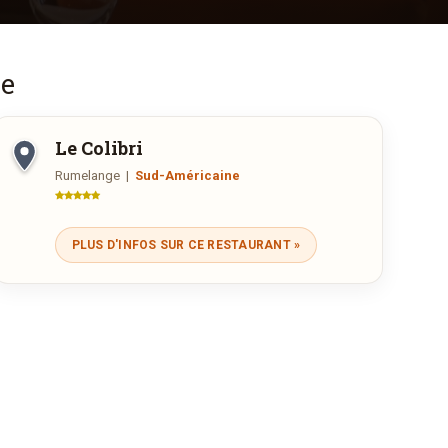
ne
Le Colibri
Rumelange
|
Sud-Américaine
Rue de la Croix, 2-4, Rumelange
Ouvert aujourd'hui :
12:00—14:30, 18:00—23:30
PLUS D'INFOS SUR CE RESTAURANT »