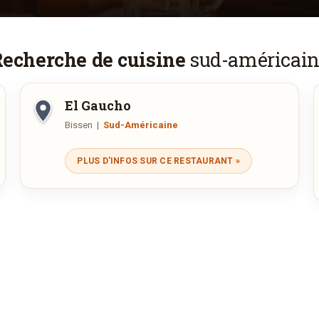
echerche de cuisine
sud-américai
El Gaucho
Bissen
|
Sud-Américaine
Route de Finsterthal, 2, Bissen
Ouvert aujourd'hui :
19:00—22:00
PLUS D'INFOS SUR CE RESTAURANT »