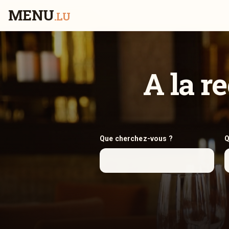
MENU
.LU
A la r
Que cherchez-vous ?
Q