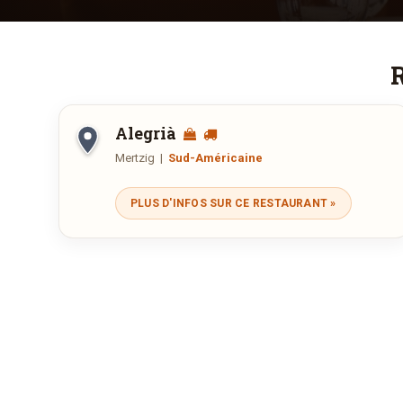
R
Alegrià
Mertzig
|
Sud-Américaine
7, Zone Industrielle, Mertzig
Ouvert aujourd'hui :
18:00—22:00
PLUS D'INFOS SUR CE RESTAURANT »