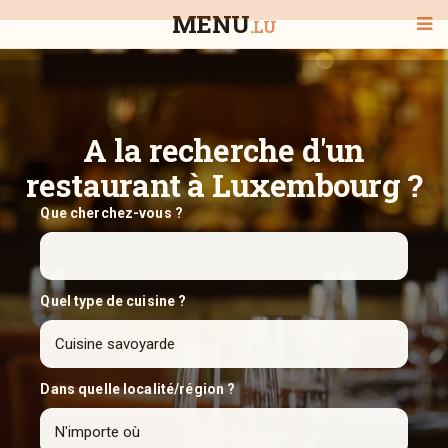
MENU
.LU
BIENVENUE
A la recherche d'un
restaurant à Luxembourg ?
TOUS LES RESTAURANTS
Que cherchez-vous ?
RECHERCHER UN RESTAURANT
Quel type de cuisine ?
Dans quelle localité/région ?