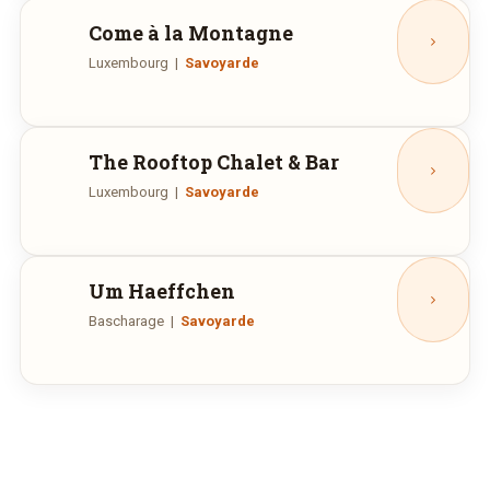
Come à la Montagne
Luxembourg
|
Savoyarde
Route d'Esch, 70, Luxembourg
Ouvert aujourd'hui :
The Rooftop Chalet & Bar
Luxembourg
|
Savoyarde
Rue Nennig, 2, Luxembourg
Fermé aujourd'hui.
Um Haeffchen
Bascharage
|
Savoyarde
Avenue de Luxembourg, 161, Bascharage
Ouvert aujourd'hui :
12:00—14:00, 19:00—22:00