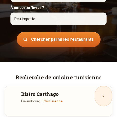
À emporter/livrer ?
Chercher parmi les restaurants
Recherche de cuisine
tunisienne
Bistro Carthago
Luxembourg
|
Tunisienne
Rue du Fort Neipperg, 69, Luxembourg
Fermé aujourd'hui.