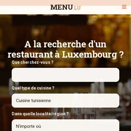
MENU
.LU
BIENVENUE
A la recherche d'un
restaurant à Luxembourg ?
TOUS LES RESTAURANTS
Que cherchez-vous ?
RECHERCHER UN RESTAURANT
Quel type de cuisine ?
Dans quelle localité/région ?