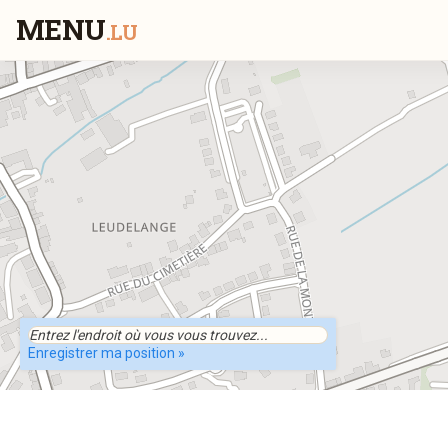
MENU
.LU
Enregistrer ma position »