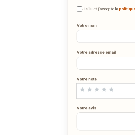
Vous adorez
Am Bann
et vous voudriez déguster ses plats à la
maison ? Ce restaurant ne propose pas encore la livraison en ligne
J’ai lu et j’accepte la
politiqu
Votre numéro de téléphone
Demandez-lui de rejoindre
wedely.com
pour commander et être
livré chez vous !
Votre nom
DÉCOUVRIR LA LIVRAISON SUR WEDELY.COM
Votre adresse email
DES MILLIERS DE PLATS LIVRÉS AU LUXEMBOURG
Votre note
Votre avis