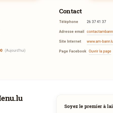
Contact
Téléphone
26 37 41 37
0
0
Adresse email
contactambann
0
Site Internet
www.am-bann.l
0
00
(Aujourd'hui)
Page Facebook
Ouvrir la page
0
t les mentions légales
.
Menu.lu
Vous aimeriez être livré ?
Adresse email de confirmation
Soyez le premier à lai