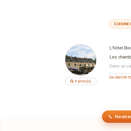
CUISINE
L'hôtel Bis
Les chambre
Dans un ca
touristique
EN SAVOIR P
8 photo(s)
L'hôtel Bis
La spéciali
Vous dégus
Les jours d
Horaires