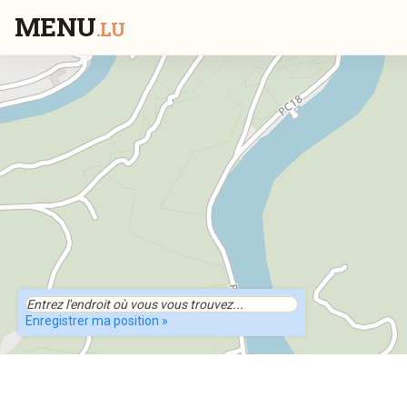
MENU
.LU
Enregistrer ma position »