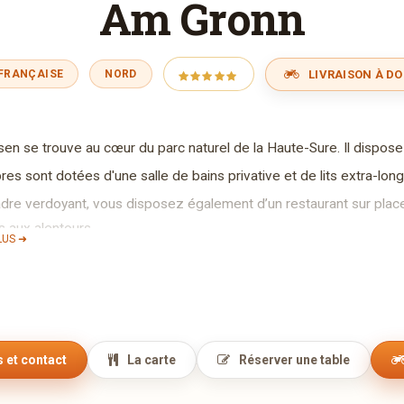
Am Gronn
LIVRAISON À DO
 FRANÇAISE
NORD
sen se trouve au cœur du parc naturel de la Haute-Sure. Il dispose 
s sont dotées d'une salle de bains privative et de lits extra-long
dre verdoyant, vous disposez également d’un restaurant sur plac
s aux alentours.
LUS ➜
sen est à 5 minutes à pied du lac de la Haute-Sûre. Le village de W
té de l’Hôtel Restaurant Pizzeria Bissen Am Gronn est une cuisine f
terez des plats faits maison et des pizzas cuites dans un véritabl
e beau temps, vous pourrez vous installer sur le porche et admirer
 et contact
La carte
Réserver une table