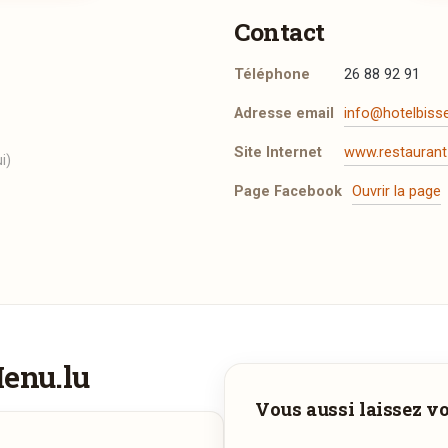
Contact
Téléphone
26 88 92 91
Adresse email
info@hotelbisse
Site Internet
www.restaurant-
i)
Page Facebook
Ouvrir la page
t les mentions légales
.
Menu.lu
Vous aimeriez être livré ?
Adresse email de confirmation
Vous aussi laissez vot
Vous adorez
Am Gronn
et vous voudriez déguster ses plats à la