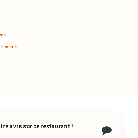
n.lu
bissen.lu
re avis sur ce restaurant !