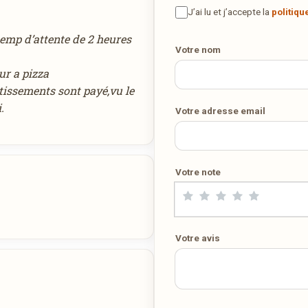
maison ? Ce restaurant ne propose pas encore la livraison en ligne
J’ai lu et j’accepte la
politiqu
Votre numéro de téléphone
Demandez-lui de rejoindre
wedely.com
pour commander et être
 temp d’attente de 2 heures
livré chez vous !
Votre nom
ur a pizza
tissements sont payé,vu le
DÉCOUVRIR LA LIVRAISON SUR WEDELY.COM
.
Votre adresse email
DES MILLIERS DE PLATS LIVRÉS AU LUXEMBOURG
Votre note
Votre avis