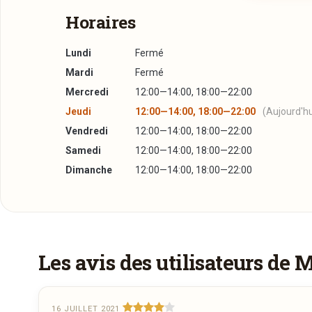
Horaires
Lundi
Fermé
Mardi
Fermé
Mercredi
12:00—14:00, 18:00—22:00
Jeudi
12:00—14:00, 18:00—22:00
(Aujourd'hu
Vendredi
12:00—14:00, 18:00—22:00
Samedi
12:00—14:00, 18:00—22:00
Dimanche
12:00—14:00, 18:00—22:00
Plus d'infos à télécharger
Réserver une table
Notre Carte
PDF
24/09/2014 —
458,63 Ko
J’ai lu et j’accepte la
politique de confidentialité e
Les avis des utilisateurs de 
Jour souhaité
16 JUILLET 2021