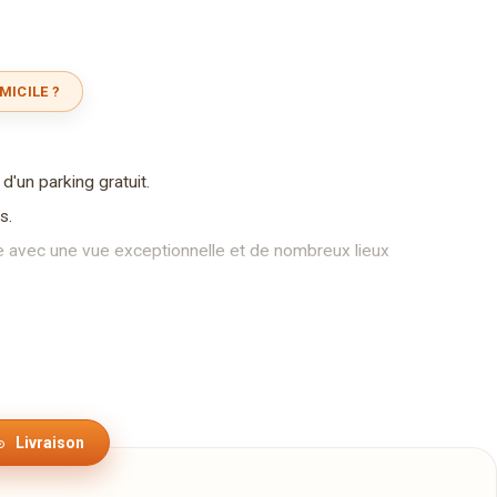
MICILE ?
d'un parking gratuit.
s.
e avec une vue exceptionnelle et de nombreux lieux
iltz se trouve à 8 minutes en voiture.
rançaise et italienne raffinée.
e four à bois.
 les vues sur les alentours.
Livraison