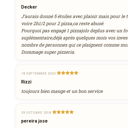
Decker
août
Heure souhaitée
2026
J’aurais donné 5 étoiles avec plaisir mais pour le
lun
mar
mer
jeu
ven
sam
dim
voire 2h1/2 pour 2 pizza,ca reste abusé.
27
28
29
30
31
1
2
Pourquoi pas engagé 1 pizzajolo deplus avec un fo
Réservation au nom de
3
4
5
6
7
8
9
suplémentaire,déjà après quelques mois vos inves
10
11
12
13
14
15
16
nombre de personnes qui ce plaignent comme moi
Dommage super pizzeria.
17
18
19
20
21
22
23
Nombre de personnes
24
25
26
27
28
29
30
31
1
2
3
4
5
6
18 SEPTEMBRE 2020
Rizzi
aujourd'hui
effacer
Remarque éventuelle
toujours bien mange et un bon service
29 OCTOBRE 2018
pereira jose