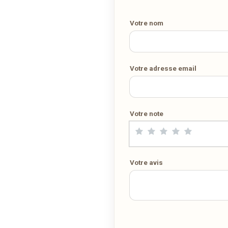
pas encore la livraison en ligne. Demandez-lui de rejoindre
wedely.com
pour commander et être livré chez vous !
Votre nom
DÉCOUVRIR LA LIVRAISON SUR WEDELY.COM
Votre adresse email
DES MILLIERS DE PLATS LIVRÉS AU LUXEMBOURG
Votre note
Votre avis