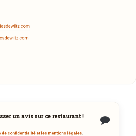
iesdewiltz.com
esdewiltz.com
 le formulaire de réservation dans une nouvelle
sser un avis sur ce restaurant !
s
se
e de confidentialité et les mentions légales
.