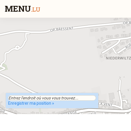
MENU
.LU
Enregistrer ma position »