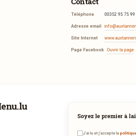
Contact
Téléphone
00352 95 75 99
Adresse email
info@auxtanner
Site Internet
www.auxtanneri
Page Facebook
Ouvrir la page
 un site tiers. Cliquez sur le bouton vers ci-dessous pour ouvrir
Menu.lu
Vous aimeriez être livré ?
Soyez le premier à lai
Réserver une table
Vous adorez
Aux Tanneries de Wiltz, Hôtel & Restaurant
et vou
oudriez déguster ses plats à la maison ? Ce restaurant ne propo
J’ai lu et j’accepte la
politiqu