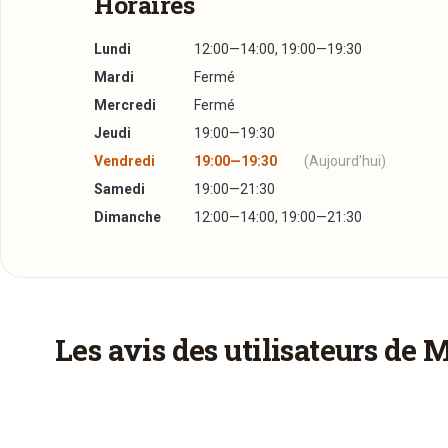
Horaires
Lundi
12:00—14:00, 19:00—19:30
Mardi
Fermé
Mercredi
Fermé
Jeudi
19:00—19:30
Vendredi
19:00—19:30
(Aujourd'hui)
Samedi
19:00—21:30
Dimanche
12:00—14:00, 19:00—21:30
Plus d'infos à télécharger
Réserver une table
flyer-page_de_couverture.jpg
JPG
14/08/2020 —
3,19 Mo
La réservation dans ce restaurant s'effectue via
Les avis des utilisateurs de 
fenêtre.
flyer-page_couverture_arriere.jpg
JPG
14/08/2020 —
1,44 Mo
flyer-page_francaise.jpg
JPG
14/08/2020 —
2,17 Mo
v