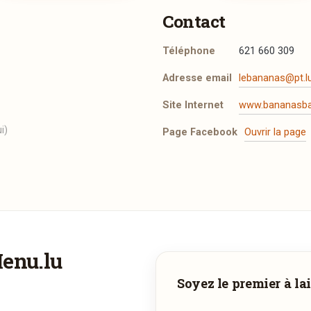
 sourire. Jeunes et moins jeunes s’y retrouvent pour passer des
Contact
x et snobs s’abstenir!
droit où on peut dire "tu" !
Téléphone
621 660 309
GIE
Adresse email
lebananas@pt.l
tous les jours de : 06:30 > 01:00 heures
e Bar est ouvert de : 06:30 > 23:00 heures
Site Internet
www.bananasbar
i)
Page Facebook
Ouvrir la page
Menu.lu
Vous aimeriez être livré ?
Soyez le premier à lai
Vous adorez
Banana's
et vous voudriez déguster ses plats à la