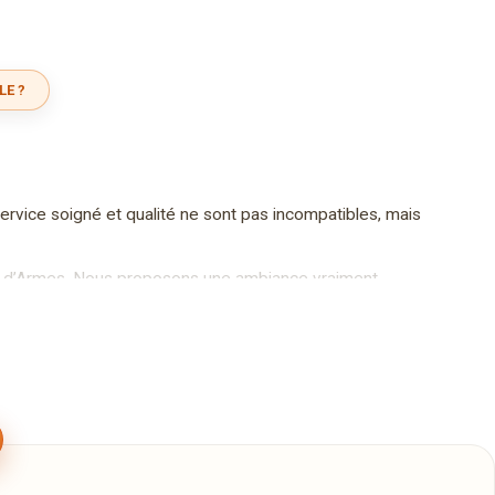
LE ?
service soigné et qualité ne sont pas incompatibles, mais
lace d’Armes. Nous proposons une ambiance vraiment
nouveaux clients qui y découvrent une décoration
ventifs préparés avec soin. Le service est assuré par
bonne humeur !
rs de bonne musique d’hier, d avant hier, d’aujourd’hui
défini par les mots : éclectique, détendre, emballer et