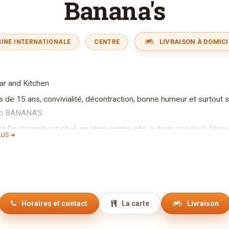
Banana's
LIVRAISON À DOMICI
SINE INTERNATIONALE
CENTRE
ar and Kitchen
s de 15 ans, convivialité, décontraction, bonne humeur et surtout 
ec BANANA’S
et Restaurant est situé en plein centre ville, à deux pas de la P
LUS ➜
préciée tant par les nombreux habitués de tous âges que par les 
t un accueil chaleureux qui valent le détour.
r notre brigade de cuisine propose des petits plats délicieux et in
 aussi sympathique, que compétente. Notre plus, le sourire et la 
es DJ Bananiers attaquent les platines, au grand plaisir des amateu
Horaires et contact
La carte
Livraison
arfois même celle de demain ! Le choix des musiques est très bien 