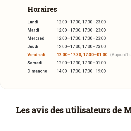
même faire
Horaires
Prétentieu
Enfin un en
Lundi
12:00—17:30, 17:30—23:00
LET’S BOO
Mardi
12:00—17:30, 17:30—23:00
Bar ouvert 
Mercredi
12:00—17:30, 17:30—23:00
Le Lundi l
Jeudi
12:00—17:30, 17:30—23:00
Vendredi
12:00—17:30, 17:30—01:00
(Aujourd'hu
Samedi
12:00—17:30, 17:30—01:00
Dimanche
14:00—17:30, 17:30—19:00
Plus d'infos à télécharger
Menu Bar + Bar Food
PDF
30/04/2015 —
3,7 Mo
Les avis des utilisateurs de 
Menu Miam Miam Food
PDF
30/04/2015 —
4,02 Mo