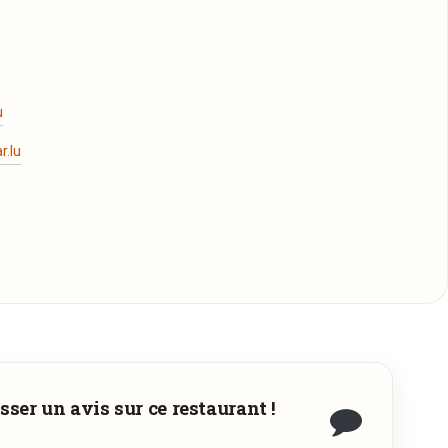
 moments agréables entre copains.
u
.lu
sser un avis sur ce restaurant !