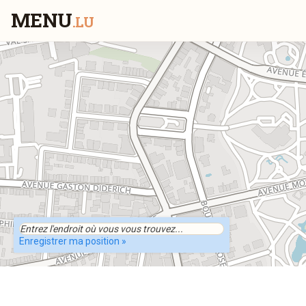
MENU
.LU
Enregistrer ma position »