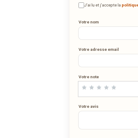
maison ? Ce restaurant ne propose pas encore la livraison en ligne
J’ai lu et j’accepte la
politiqu
Demandez-lui de rejoindre
wedely.com
pour commander et être
livré chez vous !
Votre nom
DÉCOUVRIR LA LIVRAISON SUR WEDELY.COM
Votre adresse email
DES MILLIERS DE PLATS LIVRÉS AU LUXEMBOURG
Votre note
Votre avis