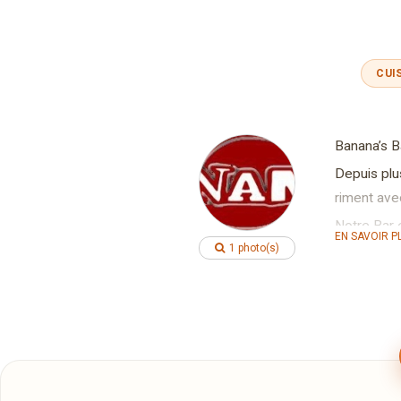
CUI
Banana’s B
Depuis plu
riment av
Notre Bar 
EN SAVOIR P
1 photo(s)
unique, ap
originale e
Midi et soi
une équipe
En soirée l
aussi et p