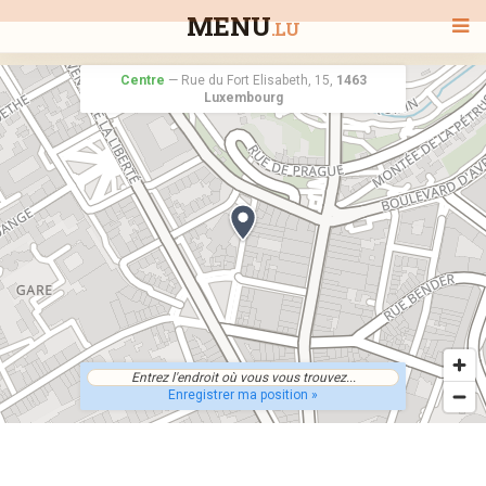
MENU
.LU
Centre
—
Rue du Fort Elisabeth, 15,
1463
Luxembourg
BIENVENUE
TOUS LES RESTAURANTS
RECHERCHER UN RESTAURANT
Enregistrer ma position »