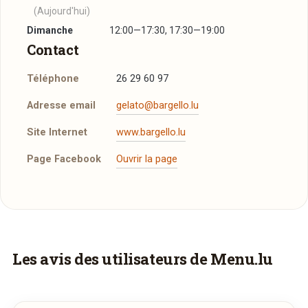
(Aujourd'hui)
Dimanche
12:00—17:30, 17:30—19:00
Contact
Téléphone
26 29 60 97
Adresse email
gelato@bargello.lu
Site Internet
www.bargello.lu
Page Facebook
Ouvrir la page
Faites-vous livrer à domicile
Les avis des utilisateurs de Menu.lu
Commandez les plats de
Bargello
et recevez-
les directement chez vous.