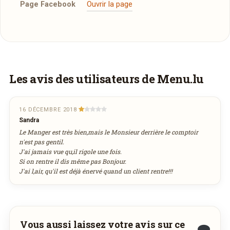
Page Facebook
Ouvrir la page
Faites-vous livrer à domicile
Les avis des utilisateurs de Menu.lu
Commandez les plats de
Bbt-Chaud Kayl
Rice-Paketti
et recevez-les directement chez
16 DÉCEMBRE 2018
Sandra
vous.
Le Manger est très bien,mais le Monsieur derrière le comptoir
n'est pas gentil.
J'ai jamais vue qu,il rigole une fois.
COMMANDER EN LIVRAISON
Si on rentre il dis même pas Bonjour.
J'ai l,air, qu'il est déjà énervé quand un client rentre!!!
VIA WEDELY.COM
Vous aussi laissez votre avis sur ce