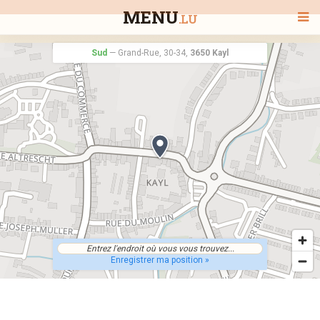
MENU
.LU
Sud
—
Grand-Rue, 30-34,
3650 Kayl
BIENVENUE
TOUS LES RESTAURANTS
RECHERCHER UN RESTAURANT
Enregistrer ma position »