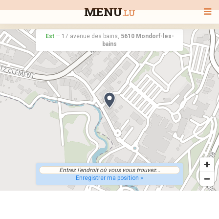
MENU
.LU
Est
—
17 avenue des bains,
5610 Mondorf-les-
bains
BIENVENUE
TOUS LES RESTAURANTS
RECHERCHER UN RESTAURANT
Enregistrer ma position »