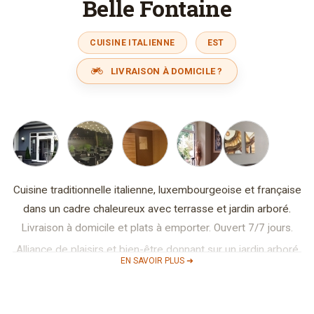
Belle Fontaine
CUISINE ITALIENNE
EST
LIVRAISON À DOMICILE ?
Cuisine traditionnelle italienne, luxembourgeoise et française
dans un cadre chaleureux avec terrasse et jardin arboré.
Livraison à domicile et plats à emporter. Ouvert 7/7 jours.
Alliance de plaisirs et bien-être donnant sur un jardin arboré
EN SAVOIR PLUS ➜
et fleuri, à l’architecture contemporaine intégré dans un
village pittoresque du Luxembourg : « MONDORF-LES-
BAINS ».