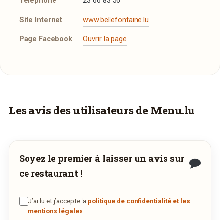
Téléphone
23 66 83 56
Site Internet
www.bellefontaine.lu
Page Facebook
Ouvrir la page
Un aperçu de la carte
Suggestions
Feuilleté aux quetsches
5,50€
Vous aimeriez être livré ?
Les avis des utilisateurs de Menu.lu
Filet de boeuf gourmand
25,90€
Vous adorez
Belle Fontaine
et vous voudriez
Afficher la suite
déguster ses plats à la maison ? Ce restaurant
ne propose pas encore la livraison en ligne.
Soyez le premier à laisser un avis sur
Demandez-lui de rejoindre
wedely.com
pour
ce restaurant !
commander et être livré chez vous !
J’ai lu et j’accepte la
politique de confidentialité et les
DÉCOUVRIR LA LIVRAISON
mentions légales
.