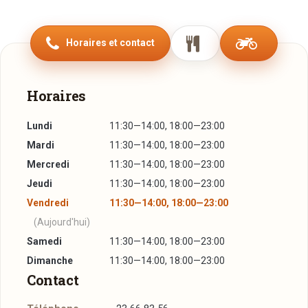
L’hôtel-restaurant « BELLE FONTAINE » offre aux touristes
et curistes du Domaine Thermal de Mondorf situé à 300
Horaires et contact
mètres, une combinaison entre une atmosphère
chaleureuse et une cuisine inspirée…
Des chambres de grand confort, vous offriront une belle
Horaires
parenthèse de tranquillité.
Lundi
11:30—14:00, 18:00—23:00
Les amateurs de sensations et de spectacle trouveront leur
Mardi
11:30—14:00, 18:00—23:00
bonheur au CASINO 2000 de Mondorf situé à 600 mètres
Mercredi
11:30—14:00, 18:00—23:00
de l’hôtel.
Jeudi
11:30—14:00, 18:00—23:00
Ainsi que les amoureux de promenades et visites auront
Vendredi
11:30—14:00, 18:00—23:00
toutes les informations grâce au bureau du tourisme se
(Aujourd'hui)
trouvant face à notre établissement.
Samedi
11:30—14:00, 18:00—23:00
Dimanche
11:30—14:00, 18:00—23:00
Contact