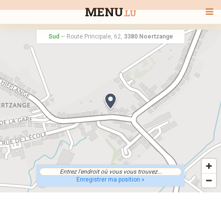
MENU
.LU
Sud
—
Route Principale, 62,
3380 Noertzange
BIENVENUE
TOUS LES RESTAURANTS
RECHERCHER UN RESTAURANT
Enregistrer ma position »