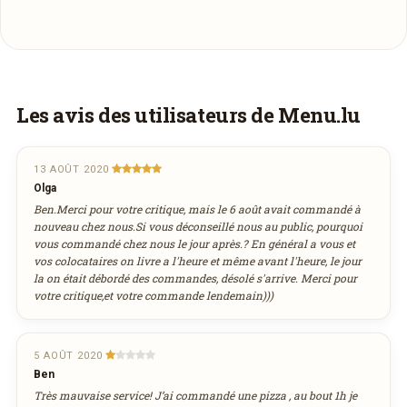
À emporter
Ce restaurant propose des plats à emporter à
Les avis des utilisateurs de Menu.lu
venir chercher au restaurant. Vous pouvez
Faites-vous livrer à domicile
l’appeler pour passer commande.
Commandez les plats de
Brasserie Maxime
Téléphone
13 AOÛT 2020
et recevez-les directement chez vous.
Olga
520013
Ben.Merci pour votre critique, mais le 6 août avait commandé à
nouveau chez nous.Si vous déconseillé nous au public, pourquoi
vous commandé chez nous le jour après.? En général a vous et
COMMANDER EN LIVRAISON
vos colocataires on livre a l'heure et même avant l'heure, le jour
la on était débordé des commandes, désolé s'arrive. Merci pour
votre critique,et votre commande lendemain)))
VIA FOOSTIX.COM
5 AOÛT 2020
Ben
Très mauvaise service! J’ai commandé une pizza , au bout 1h je