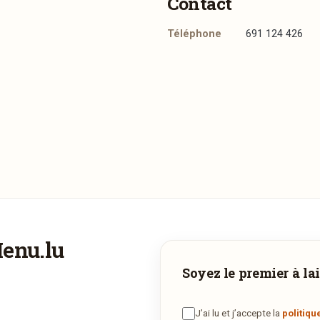
Contact
Téléphone
691 124 426
enir chercher au restaurant. Vous pouvez l’appeler pour passer
Menu.lu
Téléphone
Faites-vous livrer à domicile
Soyez le premier à lai
691 124 426
Commandez les plats de
Brasserie Terres Rouges
et recevez-le
J’ai lu et j’accepte la
politiqu