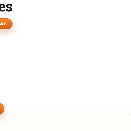
es
CILE