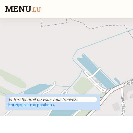
MENU
.LU
Enregistrer ma position »