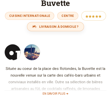
Buvette
CUISINE INTERNATIONALE
CENTRE
LIVRAISON À DOMICILE ?
Située au coeur de la place des Rotondes, la Buvette est la
nouvelle venue sur la carte des cafés-bars urbains et
conviviaux installés en ville. Outre sa sélection de bières
artisanales au fût, de cocktails raffinés, de limonades
EN SAVOIR PLUS ➜
originales et de jus frais, la nouvelle adresse sert un café
préparé selon les règles de l’art.
La cuisine, installée dans une caravane Airstream, est