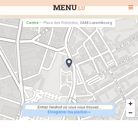
MENU
.LU
Centre
—
Place des Rotondes,
2448 Luxembourg
BIENVENUE
TOUS LES RESTAURANTS
RECHERCHER UN RESTAURANT
Enregistrer ma position »