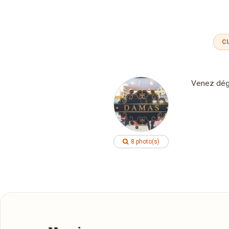
C
Venez dégu
8 photo(s)