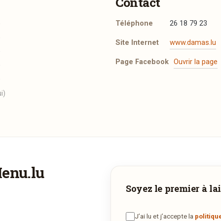
Contact
Téléphone
26 18 79 23
0
0
Site Internet
www.damas.lu
0
Page Facebook
Ouvrir la page
0
0
i)
Menu.lu
Faites-vous livrer à domicile
Soyez le premier à lai
Commandez les plats de
Damas
et recevez-les directement che
vous.
J’ai lu et j’accepte la
politiqu