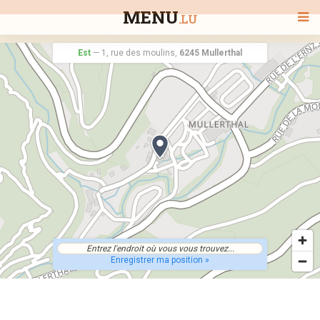
MENU
.LU
Est
—
1, rue des moulins,
6245 Mullerthal
BIENVENUE
TOUS LES RESTAURANTS
RECHERCHER UN RESTAURANT
Enregistrer ma position »