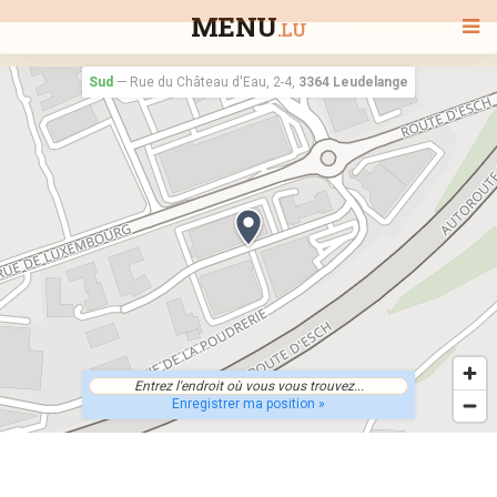
MENU
.LU
Sud
—
Rue du Château d'Eau, 2-4,
3364 Leudelange
BIENVENUE
TOUS LES RESTAURANTS
RECHERCHER UN RESTAURANT
Enregistrer ma position »