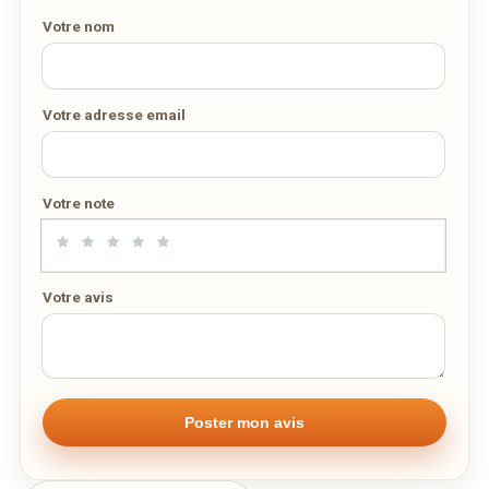
SUR WEDELY.COM
Plats
Votre nom
Caille impérial rôtie sauce vigneronne
25,00€
DES MILLIERS DE PLATS LIVRÉS AU LUXEMBOURG
Croustillant d'agneau farci à la ratatouille, ail confit
27,00€
Votre adresse email
Afficher la suite
Menus
Votre note
Menu écrevisses
64,00€
Bisque d’Ecrevisses **** Salade tiède,
d’écrevisses à l’aneth et zeste d’orange ****
Sorbet arrosé **** Ecrevisses pattes rouges
façon Janin **** Vacherin glacé, et son coulis de
Votre avis
framboises ou Crème brulée **** Café
mignardises