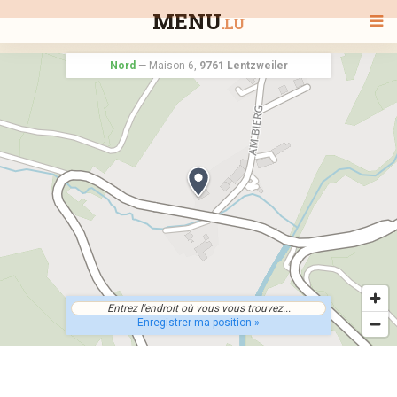
MENU
.LU
Nord
—
Maison 6,
9761 Lentzweiler
BIENVENUE
TOUS LES RESTAURANTS
RECHERCHER UN RESTAURANT
Enregistrer ma position »