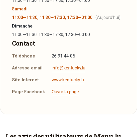
11:00—11:30, 11:30—17:30, 17:30—01:00
Samedi
11:00—11:30, 11:30—17:30, 17:30—01:00
(Aujourd'hui)
Dimanche
11:00—11:30, 11:30—17:30, 17:30—00:00
Contact
Téléphone
26 91 44 05
Adresse email
info@kentucky.lu
Site Internet
www.kentucky.lu
Page Facebook
Ouvrir la page
Plus d'infos à télécharger
Réserver une table
Menu
PDF
J’ai lu et j’accepte la
politique de confidentialité et
24/11/2014 —
168,22 Ko
les mentions légales
.
Vous aimeriez être livré ?
Les avis des utilisateurs de Menu.lu