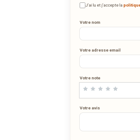
vous.
J’ai lu et j’accepte la
politiqu
Votre numéro de téléphone
Votre nom
COMMANDER EN LIVRAISON
VIA WWW.WEDELY.COM
Votre adresse email
Votre note
Votre avis