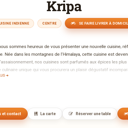
Kripa
SE FAIRE LIVRER À DOMICI
UISINE INDIENNE
CENTRE
ous sommes heureux de vous présenter une nouvelle cuisine, réflet
e. Née dans les montagnes de l'Himalaya, cette cuisine est deve
 l'assaisonnement, nos cuisines sont parfumés aux épices les plus 
culinaire unique qui vous procurera un plaisir dégustatif incompar
LUS ➜
 déguster nos recettes identiques que nos restaurants Annapurna 
lats bhoutanais et les plats végétariens indiens dont vous pouve
alls séparé, vous trouvez un Lounge, salle climatisée et également
us propose à chaque fois une différence soupe, trois entrées, deu
euf et fruits de mers), deux spécialités de grillard au four Tand
 et contact
La carte
Réserver une table
 et de pain Naan ainsi que la salade verte, tout à volonté de 12h00