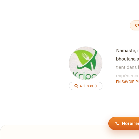
C
Namasté, n
bhoutanais
tient dans
expérience 
EN SAVOIR P
Vous allez
4 photo(s)
nouveaux p
plusieurs h
Le chef vo
agneau, bo
Horaires
au saffran