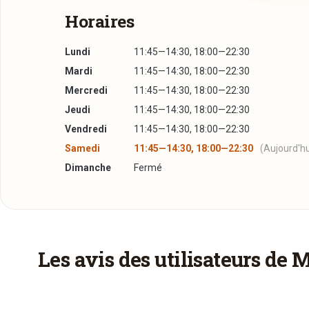
Horaires
Lundi
11:45—14:30, 18:00—22:30
Mardi
11:45—14:30, 18:00—22:30
Mercredi
11:45—14:30, 18:00—22:30
Jeudi
11:45—14:30, 18:00—22:30
Vendredi
11:45—14:30, 18:00—22:30
Samedi
11:45—14:30, 18:00—22:30
(Aujourd'hu
Dimanche
Fermé
Plus d'infos à télécharger
Réserver une table
La Carte
PDF
04/09/2014 —
9,53 Mo
J’ai lu et j’accepte la
politique de confidentialité e
Les avis des utilisateurs de 
Jour souhaité