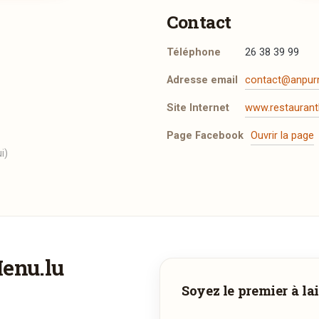
Contact
Téléphone
26 38 39 99
Adresse email
contact@anpurn
Site Internet
www.restaurant
Page Facebook
Ouvrir la page
i)
t les mentions légales
.
Menu.lu
Faites-vous livrer à domicile
Adresse email de confirmation
Soyez le premier à lai
Commandez les plats de
Kripa
et recevez-les directement chez