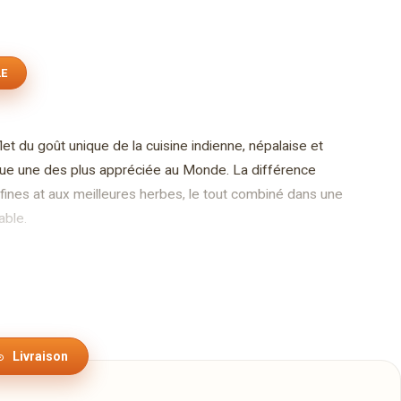
LE
 du goût unique de la cuisine indienne, népalaise et
nue une des plus appréciée au Monde. La différence
fines at aux meilleures herbes, le tout combiné dans une
able.
1-2 et nous avons encore ajouter les meilleurs de
z consulter sur la page menu. Le restaurant dispose de
 la terrasse d'été couverte.
x plats végétariens, deux curries de viandes (poulet,
oori, également accompagnés avec de riz basmati nature,
Livraison
 -14h00.