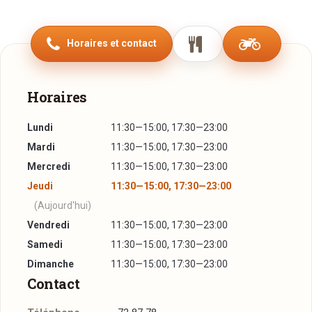
de soja, avec l'huile de sésame. Le porc se prépare avec la
pâte de piment et du gingembre qui domine la marinade. Sur
Horaires et contact
commande nous pouvons également vous préparer des
sushis. Tous nos plats sont à emporter. Nous offrons
maintenant un service de livraison gratuit à domicile dans un
Horaires
rayon de 10km. Pour votre facilité, il y a un grand parking à
proximité. Laissez-vous tenter par notre cuisine coréenne
Lundi
11:30—15:00, 17:30—23:00
et chinoise !
Mardi
11:30—15:00, 17:30—23:00
Mercredi
11:30—15:00, 17:30—23:00
Jeudi
11:30—15:00, 17:30—23:00
(Aujourd'hui)
Vendredi
11:30—15:00, 17:30—23:00
Samedi
11:30—15:00, 17:30—23:00
Dimanche
11:30—15:00, 17:30—23:00
Contact