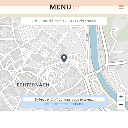
MENU
.LU
Est
—
Rue du Pont, 12,
6471 Echternach
BIENVENUE
TOUS LES RESTAURANTS
RECHERCHER UN RESTAURANT
Enregistrer ma position »