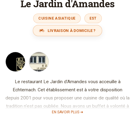
Le Jardin d'Amandes
CUISINE ASIATIQUE
EST
LIVRAISON À DOMICILE ?
Le restaurant Le Jardin d'Amandes vous acceuille à
Echternach. Cet établissement est à votre disposition
depuis 2001 pour vous proposer une cuisine de qualité où la
tradition n'est pas oubliée. Nous avons un buffet à volonté à
EN SAVOIR PLUS ➜
midi, ainsi qu'un barbecue coréen. Les préparations et les
modes de cuisson varient suivant le goût ou la texture
recherchée. Le boeuf se prépare avec une base de sauce