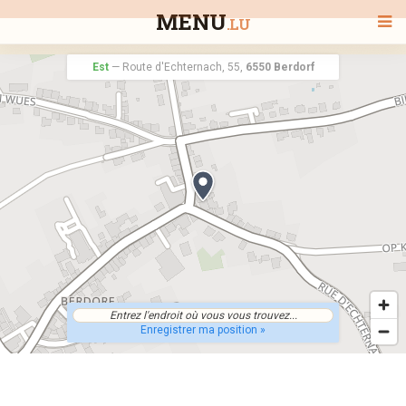
MENU
.LU
Est
—
Route d'Echternach, 55,
6550 Berdorf
BIENVENUE
TOUS LES RESTAURANTS
RECHERCHER UN RESTAURANT
Enregistrer ma position »