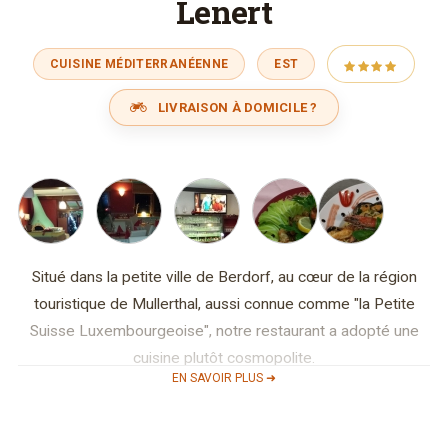
Lenert
CUISINE MÉDITERRANÉENNE
EST
LIVRAISON À DOMICILE ?
Situé dans la petite ville de Berdorf, au cœur de la région
touristique de Mullerthal, aussi connue comme "la Petite
Suisse Luxembourgeoise", notre restaurant a adopté une
cuisine plutôt cosmopolite.
EN SAVOIR PLUS ➜
Qu'il soit après une randonnée dans le paysage vallonné de
la région, où les rochers sont de l'art, les cascades sont
orchestre et le silence mélodie…