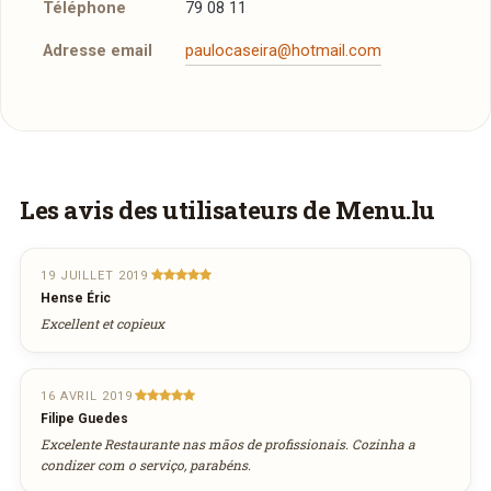
Téléphone
79 08 11
personnes, en vous suggérant des menus adaptés à
Adresse email
paulocaseira@hotmail.com
l'événement.
Vous aimeriez être livré ?
Les avis des utilisateurs de Menu.lu
Vous adorez
Lenert
et vous voudriez déguster
ses plats à la maison ? Ce restaurant ne
19 JUILLET 2019
Hense Éric
propose pas encore la livraison en ligne.
Excellent et copieux
Demandez-lui de rejoindre
wedely.com
pour
commander et être livré chez vous !
16 AVRIL 2019
Filipe Guedes
DÉCOUVRIR LA LIVRAISON
Excelente Restaurante nas mãos de profissionais. Cozinha a
SUR WEDELY.COM
condizer com o serviço, parabéns.