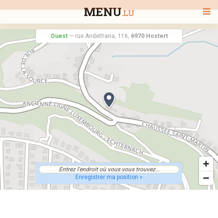
MENU
.LU
Ouest
—
rue Andethana, 116,
6970 Hostert
BIENVENUE
TOUS LES RESTAURANTS
RECHERCHER UN RESTAURANT
Enregistrer ma position »