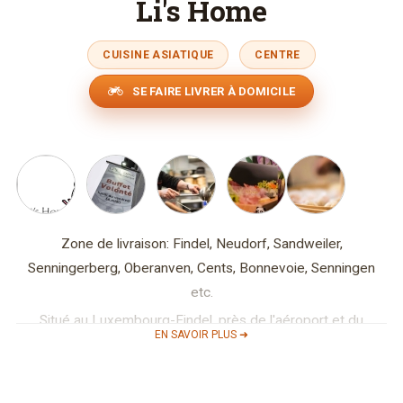
Li's Home
CUISINE ASIATIQUE
CENTRE
SE FAIRE LIVRER À DOMICILE
Zone de livraison: Findel, Neudorf, Sandweiler,
Senningerberg, Oberanven, Cents, Bonnevoie, Senningen
etc.
Situé au Luxembourg-Findel, près de l'aéroport et du
EN SAVOIR PLUS ➜
business-center, Li's Home a l'honneur de vous inviter à
déguster nos plats asiatiques.
Le restaurant vous propose des sushis et également la