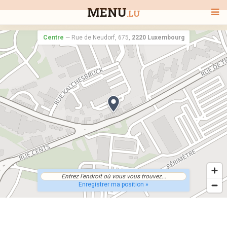
MENU
.LU
Centre
—
Rue de Neudorf, 675,
2220 Luxembourg
BIENVENUE
TOUS LES RESTAURANTS
RECHERCHER UN RESTAURANT
Enregistrer ma position »