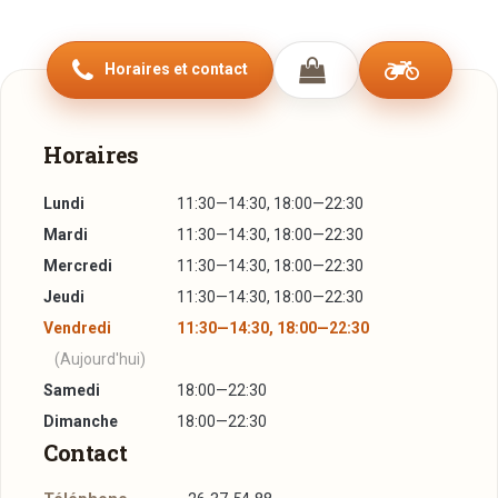
possibilité de goûter du "Gogigui", en d'autres termes, du
barbecue coréen. "Gogigui" signifie "viande + grillade" et se
Horaires et contact
réfère à la méthode coréenne de faire griller de la viande à
la table.
Il y a non seulement des spécialités japonaises et
Horaires
coréennes, mais aussi de la cuisine traditionnelle chinoise.
Lundi
11:30—14:30, 18:00—22:30
Soyez les bienvenus et prenez le plaisir de savourer nos
Mardi
11:30—14:30, 18:00—22:30
plats variés!
Mercredi
11:30—14:30, 18:00—22:30
Jeudi
11:30—14:30, 18:00—22:30
Vendredi
11:30—14:30, 18:00—22:30
(Aujourd'hui)
Samedi
18:00—22:30
Dimanche
18:00—22:30
Contact