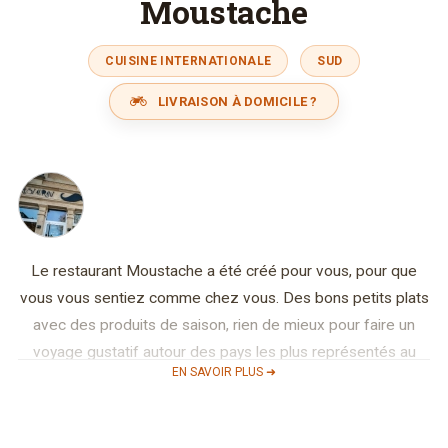
Moustache
CUISINE INTERNATIONALE
SUD
LIVRAISON À DOMICILE ?
Le restaurant Moustache a été créé pour vous, pour que
vous vous sentiez comme chez vous. Des bons petits plats
avec des produits de saison, rien de mieux pour faire un
voyage gustatif autour des pays les plus représentés au
EN SAVOIR PLUS ➜
Luxembourg. En fin de journée, venez dégustez nos
fameuses palettes apéro variées autour d’un bon verre de
vin ou d’un cocktail rafraîchissant.