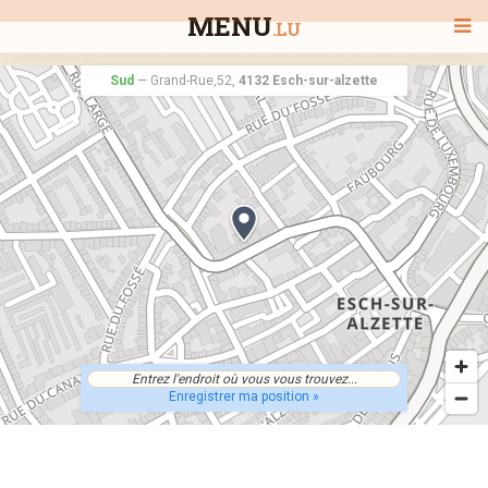
MENU
.LU
Sud
—
Grand-Rue,52,
4132 Esch-sur-alzette
BIENVENUE
TOUS LES RESTAURANTS
RECHERCHER UN RESTAURANT
Enregistrer ma position »