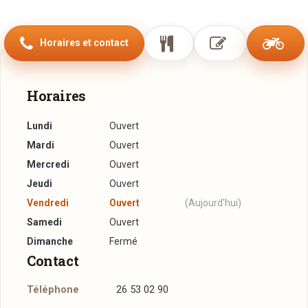
Pourquoi Moustache ?
La moustache représente la classe à l’état pure. Redevenu
Horaires et contact
moderne, elle est sympathique et elle fait que chaque
personne soit unique. C’est ce que nous voulons vous
proposer avec le restaurant Moustache ; un lieu moderne,
Horaires
sympathique et unique. It’s time to be awesome !
Lundi
Ouvert
Mardi
Ouvert
Mercredi
Ouvert
Jeudi
Ouvert
Vendredi
Ouvert
(Aujourd'hui)
Samedi
Ouvert
Dimanche
Fermé
Contact
Téléphone
26 53 02 90