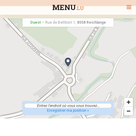
MENU
.LU
Ouest
—
Rue de Bettborn 1,
8558 Reichlange
BIENVENUE
TOUS LES RESTAURANTS
RECHERCHER UN RESTAURANT
Enregistrer ma position »