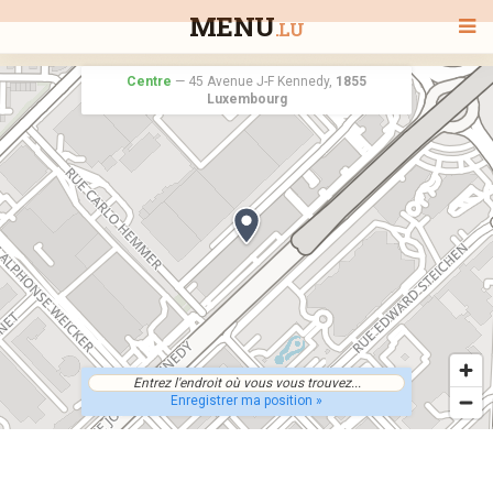
MENU
.LU
Centre
—
45 Avenue J-F Kennedy,
1855
Luxembourg
BIENVENUE
TOUS LES RESTAURANTS
RECHERCHER UN RESTAURANT
Enregistrer ma position »