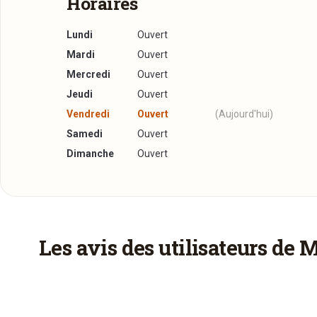
Horaires
Lundi
Ouvert
Mardi
Ouvert
Mercredi
Ouvert
Jeudi
Ouvert
Vendredi
Ouvert
(Aujourd'hui)
Samedi
Ouvert
Dimanche
Ouvert
Réserver une table
J’ai lu et j’accepte la
politique de confidentialité e
Les avis des utilisateurs de 
Jour souhaité
V