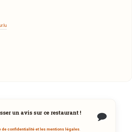
r.lu
sser un avis sur ce restaurant !
es
n
e de confidentialité et les mentions légales
.