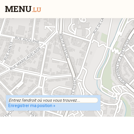
MENU
.LU
Enregistrer ma position »