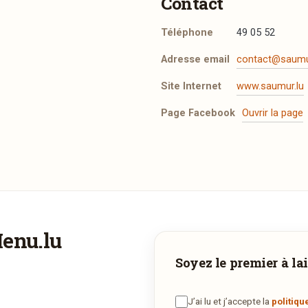
Contact
Téléphone
49 05 52
Adresse email
contact@saumu
Site Internet
www.saumur.lu
Page Facebook
Ouvrir la page
t les mentions légales
.
Menu.lu
Vous aimeriez être livré ?
Adresse email de confirmation
Soyez le premier à lai
ous adorez
Saumur - Crystal Club
et vous voudriez déguster s
plats à la maison ? Ce restaurant ne propose pas encore la livraiso
J’ai lu et j’accepte la
politiqu