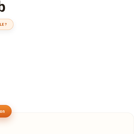
b
LE ?
son