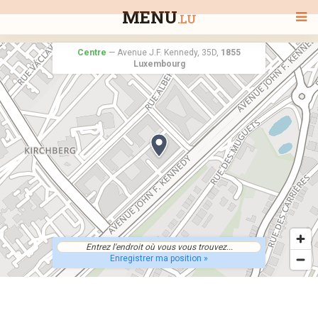
MENU
.LU
Centre
—
Avenue J.F. Kennedy, 35D,
1855
Luxembourg
BIENVENUE
TOUS LES RESTAURANTS
RECHERCHER UN RESTAURANT
Enregistrer ma position »