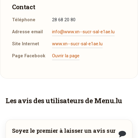
Contact
Téléphone
28 68 20 80
Adresse email
info@www.xn--sucr-sal-e1ae.lu
Site Internet
www.xn--sucr-sal-e1ae.lu
Page Facebook
Ouvrir la page
Réserver une table
J’ai lu et j’accepte la
politique de confidentialité et
les mentions légales
.
Vous aimeriez être livré ?
Les avis des utilisateurs de Menu.lu
Vous adorez
Sucré Salé
et vous voudriez
Jour souhaité
déguster ses plats à la maison ? Ce restaurant
ne propose pas encore la livraison en ligne.
Soyez le premier à laisser un avis sur
août
Demandez-lui de rejoindre
wedely.com
pour
Heure souhaitée
2026