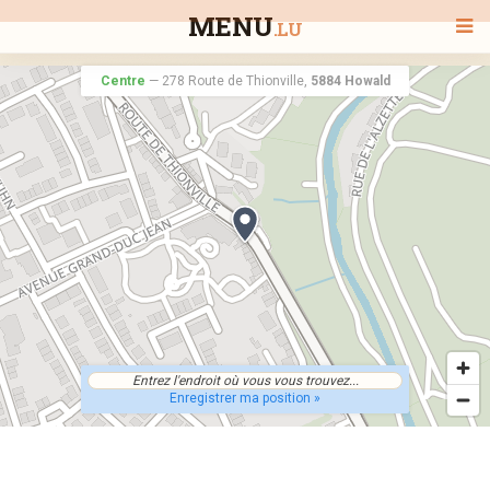
MENU
.LU
Centre
—
278 Route de Thionville,
5884 Howald
BIENVENUE
TOUS LES RESTAURANTS
RECHERCHER UN RESTAURANT
Enregistrer ma position »