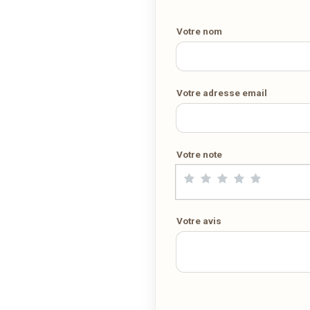
Demandez-lui de rejoindre
wedely.com
pour commander et être
livré chez vous !
Votre nom
DÉCOUVRIR LA LIVRAISON SUR WEDELY.COM
Votre adresse email
DES MILLIERS DE PLATS LIVRÉS AU LUXEMBOURG
Votre note
Votre avis