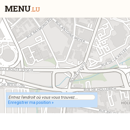
MENU
.LU
Enregistrer ma position »