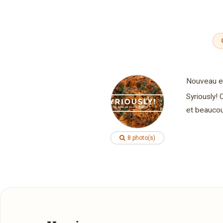
Nouveau et
Syriously!
et beaucou
8 photo(s)