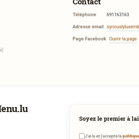
Contact
Téléphone
691163163
Adresse email
syriouslyluxe
Page Facebook
Ouvrir la page
i)
Menu.lu
Vous aimeriez être livré ?
Soyez le premier à lai
Vous adorez
Syriously
et vous voudriez déguster ses plats à la
maison ? Ce restaurant ne propose pas encore la livraison en ligne
J’ai lu et j’accepte la
politiqu