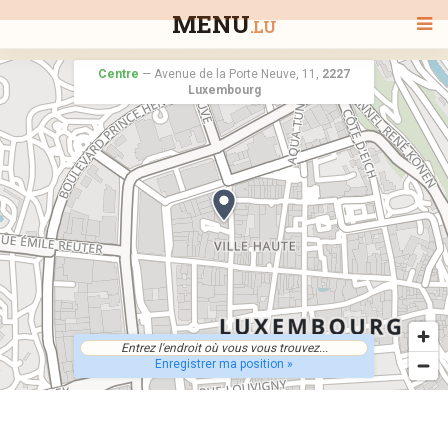
MENU
.LU
Centre
—
Avenue de la Porte Neuve, 11,
2227
Luxembourg
BIENVENUE
TOUS LES RESTAURANTS
RECHERCHER UN RESTAURANT
Enregistrer ma position »