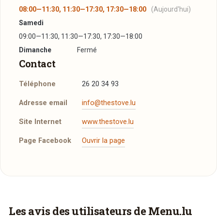
08:00—11:30, 11:30—17:30, 17:30—18:00
(Aujourd'hui)
Samedi
09:00—11:30, 11:30—17:30, 17:30—18:00
Dimanche
Fermé
Contact
Téléphone
26 20 34 93
Adresse email
info@thestove.lu
Site Internet
www.thestove.lu
Page Facebook
Ouvrir la page
Réserver une table
J’ai lu et j’accepte la
politique de confidentialité et
les mentions légales
.
Vous aimeriez être livré ?
Les avis des utilisateurs de Menu.lu