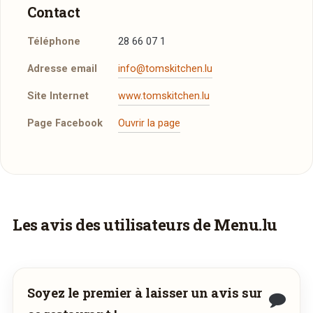
Contact
Téléphone
28 66 07 1
Adresse email
info@tomskitchen.lu
Site Internet
www.tomskitchen.lu
Page Facebook
Ouvrir la page
Réserver une table
J’ai lu et j’accepte la
politique de confidentialité et
les mentions légales
.
Vous aimeriez être livré ?
Les avis des utilisateurs de Menu.lu
Vous adorez
Tom's Kitchen
et vous voudriez
Jour souhaité
déguster ses plats à la maison ? Ce restaurant
ne propose pas encore la livraison en ligne.
Soyez le premier à laisser un avis sur
août
Demandez-lui de rejoindre
wedely.com
pour
Heure souhaitée
2026