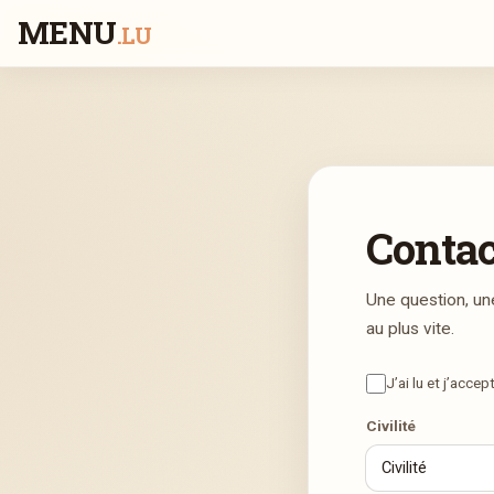
MENU
.LU
Conta
Une question, un
au plus vite.
J’ai lu et j’accep
Civilité