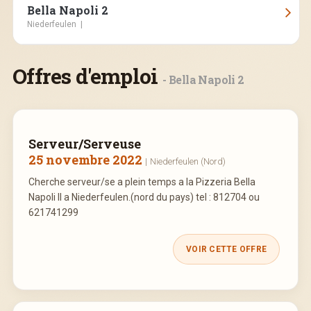
Bella Napoli 2
Niederfeulen
|
Route de Bastogne, 50, Niederfeulen
Ouvert aujourd'hui :
12:00—14:00, 18:30—22:00
Offres d'emploi
- Bella Napoli 2
Serveur/Serveuse
25 novembre 2022
|
Niederfeulen (Nord)
Cherche serveur/se a plein temps a la Pizzeria Bella
Napoli II a Niederfeulen.(nord du pays) tel : 812704 ou
621741299
VOIR CETTE OFFRE