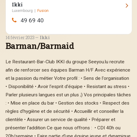
Ikki
Luxembourg
|
Fusion
19-21 Rives de Clausen, Luxembourg
49 69 40
Ouvert aujourd'hui :
17:30—02:00
14 février 2023
Ikki
Barman/Barmaid
Le Restaurant-Bar-Club IKKI du groupe Seeyou.lu recrute
afin de renforcer ses équipes Barman H/F Avec expérience
et la passion du métier Votre profil : • Sens de l'organisation
• Disponibilité • Avoir l'esprit d'équipe • Resistant au stress •
Parler plusieurs langues est un plus ;) Vos principales tâches
: • Mise en place du bar • Gestion des stocks • Respect des
règles d'hygiène et de sécurité • Accueillir et conseiller la
clientèle • Assurer un service de qualité • Préparer et
présenter l'addition Ce que nous offrons : • CDI 40h ou
20h/semaine • Faire partie d'une équipe jeune et dynamique