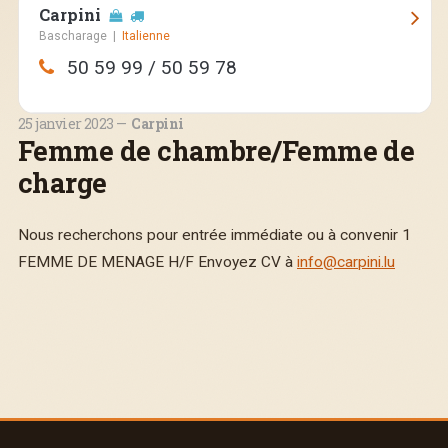
Carpini
Bascharage
|
Italienne
Route de Luxembourg, 79, Bascharage
50 59 99 / 50 59 78
Ouvert aujourd'hui :
11:45—14:30, 18:00—23:00
25 janvier 2023
Carpini
Femme de chambre/Femme de
charge
Nous recherchons pour entrée immédiate ou à convenir 1
FEMME DE MENAGE H/F Envoyez CV à
info@carpini.lu