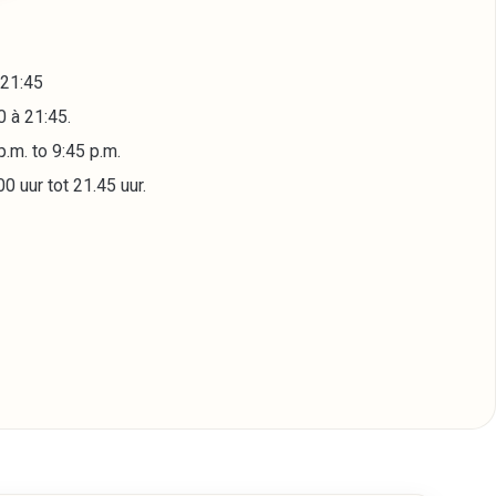
 21:45
0 à 21:45.
.m. to 9:45 p.m.
 uur tot 21.45 uur.
-dessous pour être automatiquement dirigé vers