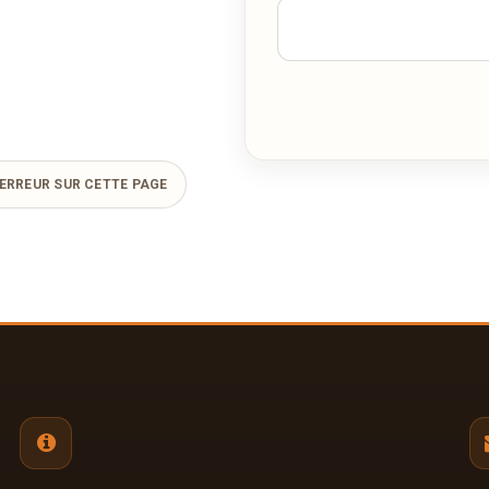
flieten.jpg
JPG
07/05/2020 —
805,34 Ko
ERREUR SUR CETTE PAGE