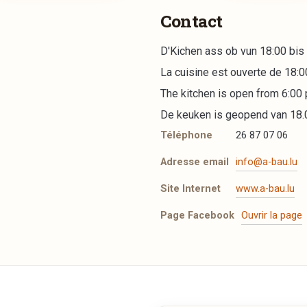
Contact
D'Kichen ass ob vun 18:00 bis
La cuisine est ouverte de 18:0
The kitchen is open from 6:00 p
De keuken is geopend van 18.00
Téléphone
26 87 07 06
Adresse email
info@a-bau.lu
Site Internet
www.a-bau.lu
Page Facebook
Ouvrir la page
 emporter sur un site tiers. Vous pouvez utiliser le bouton ci