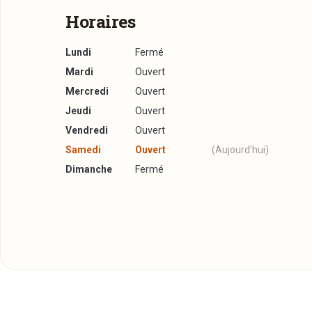
Horaires
Lundi
Fermé
Mardi
Ouvert
Mercredi
Ouvert
Jeudi
Ouvert
Vendredi
Ouvert
Samedi
Ouvert
(Aujourd'hui)
Dimanche
Fermé
À emporter
Ce restaurant propose un service de commande à