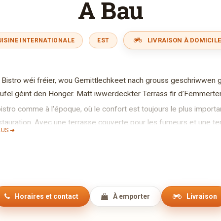
A Bau
LIVRAISON À DOMICILE
UISINE INTERNATIONALE
EST
 Bistro wéi fréier, wou Gemittlechkeet nach grouss geschriwwen
el géint den Honger. Matt iwwerdeckter Terrass fir d’Fëmmerten
istro comme à l'époque, où le confort est toujours le plus importa
estauration. Avec une terrasse couverte pour les fumeurs et une ter
LUS ➜
stro like before, where coziness is still the most important. With a
rrace for the smokers and a garden terrace for the sunbathers.
Horaires et contact
À emporter
Livraison