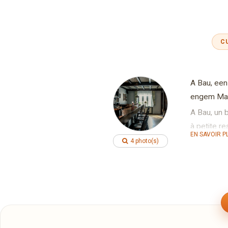
C
A Bau, een
engem Mauf
A Bau, un b
à petite r
EN SAVOIR P
4 photo(s)
A Bau, a bi
covered te