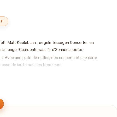
 ?
 gëtt. Matt Keelebunn, reegelméissegen Concerten an
 an enger Gaardenterrass fir d’Sonnenanbeter.
nt. Avec une piste de quilles, des concerts et une carte
rasse de jardin pour les bronzeurs.
 skittle lane, regular concerts and a snack menu. With