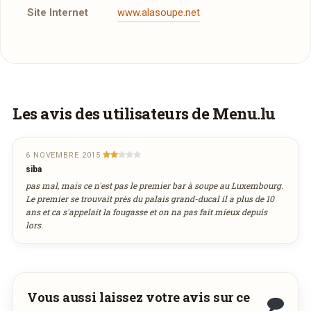
Site Internet
www.alasoupe.net
Vous aimeriez être livré ?
Les avis des utilisateurs de Menu.lu
Vous adorez
À la Soupe Cloche d'Or
et vous
voudriez déguster ses plats à la maison ? Ce
6 NOVEMBRE 2015
siba
restaurant ne propose pas encore la livraison
pas mal, mais ce n'est pas le premier bar à soupe au Luxembourg.
en ligne. Demandez-lui de rejoindre
Le premier se trouvait près du palais grand-ducal il a plus de 10
wedely.com
pour commander et être livré
ans et ca s'appelait la fougasse et on na pas fait mieux depuis
lors.
chez vous !
DÉCOUVRIR LA LIVRAISON
SUR WEDELY.COM
Vous aussi laissez votre avis sur ce