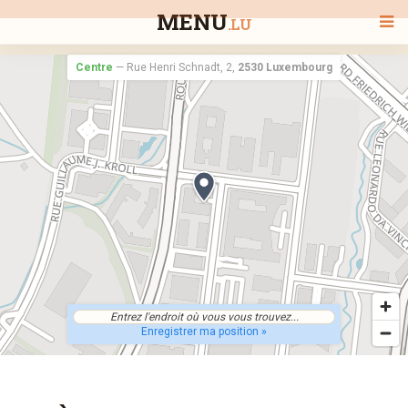
MENU
.LU
Centre
—
Rue Henri Schnadt, 2,
2530 Luxembourg
BIENVENUE
TOUS LES RESTAURANTS
RECHERCHER UN RESTAURANT
Enregistrer ma position »