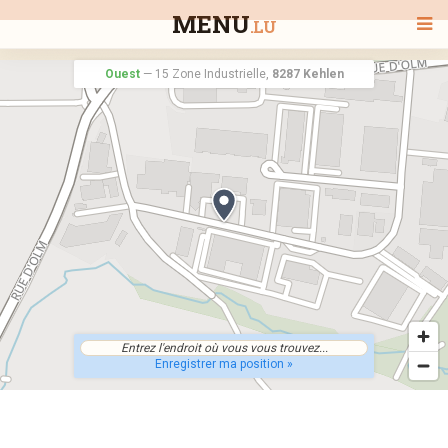
MENU
.LU
Ouest
—
15 Zone Industrielle,
8287 Kehlen
BIENVENUE
TOUS LES RESTAURANTS
RECHERCHER UN RESTAURANT
Enregistrer ma position »