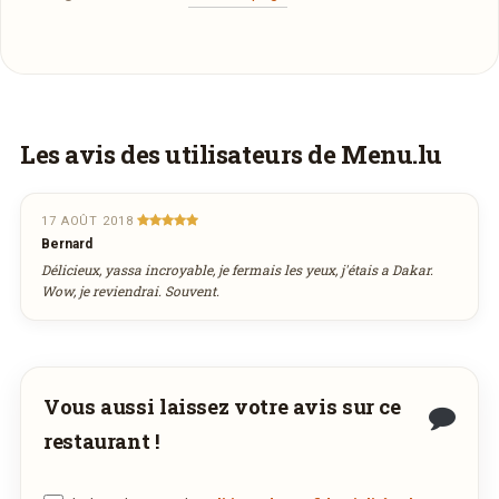
Vous aimeriez être livré ?
Les avis des utilisateurs de Menu.lu
Vous adorez
Afrikan Gourmet
et vous
voudriez déguster ses plats à la maison ? Ce
17 AOÛT 2018
Bernard
restaurant ne propose pas encore la livraison
Délicieux, yassa incroyable, je fermais les yeux, j'étais a Dakar.
en ligne. Demandez-lui de rejoindre
Wow, je reviendrai. Souvent.
wedely.com
pour commander et être livré
chez vous !
Vous aussi laissez votre avis sur ce
DÉCOUVRIR LA LIVRAISON
restaurant !
SUR WEDELY.COM
DES MILLIERS DE PLATS LIVRÉS AU LUXEMBOURG