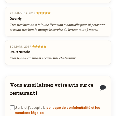
& parmesan)
4 Saisons
13,50€
27 JANVIER 2019
(Tomate, mozzarella, jambon, champignons,
Gwendy
artichauts & olives)
Tres tres bien on a fait une livrasion a domicile pour 10 personne
Afficher la suite
et cetait tres bon le mange le service du livreur tout :-) mercii
Desserts
10 MARS 2017
Ananas givré - Coco givré
6,00€
Draux Natacha
Assiette de fromages mixtes
12,50€
Très bonne cuisine et accueil très chaleureux
Afficher la suite
Menus
1/2 Spaghetti ou penne au beurre
6,00€
Vous aussi laissez votre avis sur ce
1/2 Spaghetti ou penne bolognaise
7,00€
restaurant !
Afficher la suite
J’ai lu et j’accepte la
politique de confidentialité et les
mentions légales
.