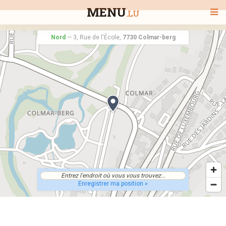
MENU
.LU
Nord
—
3, Rue de l'École,
7730 Colmar-berg
BIENVENUE
TOUS LES RESTAURANTS
RECHERCHER UN RESTAURANT
Enregistrer ma position »