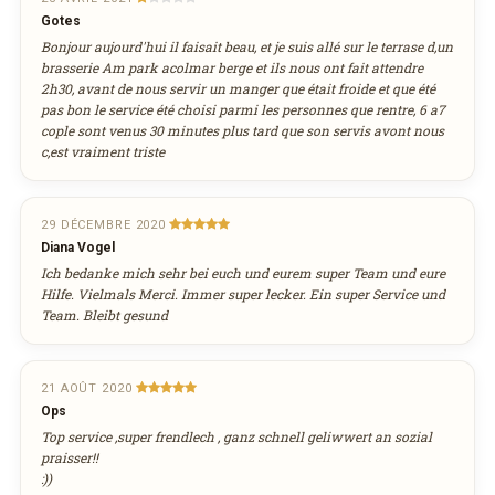
Cordon bleu crème champignons
Voici la carte proposée à la livraison ou à emporter par ce
22,50€
Nombre de personnes
Gotes
24
25
26
27
28
29
30
restaurant :
Cordon bleu nature
128138601_187838529655780_77680501083051951
21,00€
Bonjour aujourd'hui il faisait beau, et je suis allé sur le terrase d,un
JPG
31
1
2
3
4
5
6
brasserie Am park acolmar berge et ils nous ont fait attendre
Afficher la suite
128138601_187838529655780_7768050108305195136_
02/12/2020 —
118,19 Ko
2h30, avant de nous servir un manger que était froide et que été
JPG
pas bon le service été choisi parmi les personnes que rentre, 6 a7
Adresse email de confirmation
02/12/2020 —
118,19 Ko
Poissons
aujourd'hui
effacer
cople sont venus 30 minutes plus tard que son servis avont nous
Dorade royale aux fruits de mer
c,est vraiment triste
25,00€
Filets de bar & sa sauce champagne aux
crevettes
Votre numéro de téléphone
27,50€
29 DÉCEMBRE 2020
Afficher la suite
Diana Vogel
Ich bedanke mich sehr bei euch und eurem super Team und eure
Pâtes
Hilfe. Vielmals Merci. Immer super lecker. Ein super Service und
Remarque éventuelle
Team. Bleibt gesund
Gnocchi 4 fromages
14,00€
Gnocchi 4 fromages gratiné
14,40€
Afficher la suite
21 AOÛT 2020
Ops
Pizzas
Top service ,super frendlech , ganz schnell geliwwert an sozial
praisser!!
4 Fromages
13,50€
:))
(Tomate, mozzarella, fontina, gorgonzola, taleggio