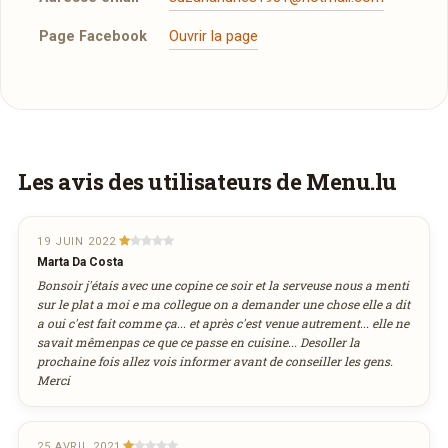
Page Facebook
Ouvrir la page
Un aperçu de la carte
Réserver une table
À emporter
Entrées
J’ai lu et j’accepte la
politique de confidentialité et
Ce restaurant propose un service de
12 escargots de Bourgogne
les mentions légales
.
14,50€
Les avis des utilisateurs de Menu.lu
commande à emporter sur un site tiers. Vous
6 escargots de Bourgogne
Faites-vous livrer à domicile
9,00€
pouvez utiliser le bouton ci-dessous pour être
Jour souhaité
Afficher la suite
automatiquement dirigé vers la page de
Commandez les plats de
Am Park
et recevez-
19 JUIN 2022
commande de plat à venir retirer au restaurant.
Salades
les directement chez vous.
Marta Da Costa
Bonsoir j'étais avec une copine ce soir et la serveuse nous a menti
août
Heure souhaitée
2026
Ham, Fritten an Zalot
Commander maintenant
17,00€
sur le plat a moi e ma collegue on a demander une chose elle a dit
via www.facebook.com
a oui c'est fait comme ça... et après c'est venue autrement... elle ne
lun
mar
mer
jeu
ven
sam
dim
Salade Am Park
COMMANDER EN LIVRAISON
11,80€
savait mêmenpas ce que ce passe en cuisine... Desoller la
Filet Flétan fumé, gambas, scampis & ses Toasts
27
28
29
30
31
1
2
prochaine fois allez vois informer avant de conseiller les gens.
Afficher la suite
Réservation au nom de
Merci
3
4
VIA FACEBOOK.COM
5
6
7
8
9
10
11
12
13
14
15
16
Voici la carte proposée à la livraison ou à
Viandes
emporter par ce restaurant :
17
18
19
20
21
22
23
25 AVRIL 2021