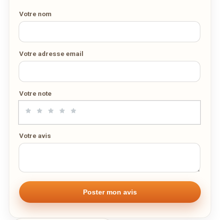
SUR WEDELY.COM
emporter par ce restaurant :
Votre nom
Carte à emporter
PDF
DES MILLIERS DE PLATS LIVRÉS AU LUXEMBOURG
20/04/2020 —
220,52 Ko
Votre adresse email
Voici la carte proposée à la livraison ou à emporter par ce
restaurant :
Votre note
Carte à emporter
PDF
20/04/2020 —
220,52 Ko
Votre avis