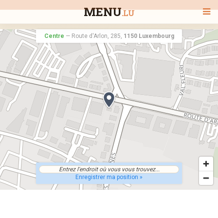
MENU
.LU
Centre
—
Route d'Arlon, 285,
1150 Luxembourg
BIENVENUE
TOUS LES RESTAURANTS
RECHERCHER UN RESTAURANT
Enregistrer ma position »