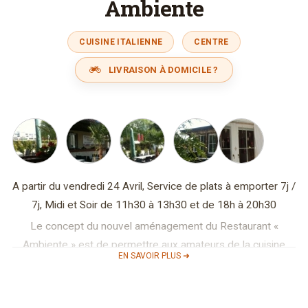
Ambiente
CUISINE ITALIENNE
CENTRE
LIVRAISON À DOMICILE ?
A partir du vendredi 24 Avril, Service de plats à emporter 7j /
7j, Midi et Soir de 11h30 à 13h30 et de 18h à 20h30
Le concept du nouvel aménagement du Restaurant «
Ambiente » est de permettre aux amateurs de la cuisine
EN SAVOIR PLUS ➜
italienne et traditionnelle, de déguster leurs plats tout en
découvrant, selon la salle choisie, le cadre typique de
différentes régions de l’Italie.