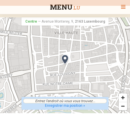
MENU
.LU
Centre
—
Avenue Monterey, 9,
2163 Luxembourg
BIENVENUE
TOUS LES RESTAURANTS
RECHERCHER UN RESTAURANT
Enregistrer ma position »