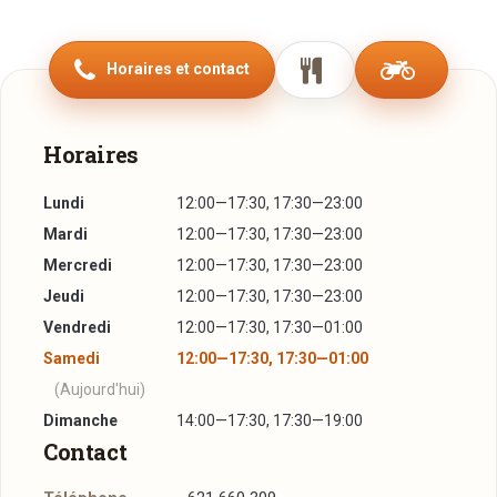
habitués de tous âges que par les nouveaux clients qui y
découvrent une décoration originale et un accueil chaleureux
Horaires et contact
qui valent le détour.
Midi et soir notre brigade de cuisine propose des petits
plats délicieux et inventifs préparés avec soin. Le service
Horaires
est assuré par une équipe aussi sympathique, que
Lundi
12:00—17:30, 17:30—23:00
compétente. Notre plus, le sourire et la bonne humeur !
Mardi
12:00—17:30, 17:30—23:00
En soirée les DJ Bananiers attaquent les platines, au grand
Mercredi
12:00—17:30, 17:30—23:00
plaisir des amateurs de bonne musique d’hier, d avant hier,
Jeudi
12:00—17:30, 17:30—23:00
d’aujourd’hui aussi et parfois même celle de demain ! Le
Vendredi
12:00—17:30, 17:30—01:00
choix des musiques est très bien défini par les mots :
Samedi
12:00—17:30, 17:30—01:00
éclectique, détendre, emballer et même faire sourire.
Jeunes et moins jeunes s’y retrouvent pour passer des
(Aujourd'hui)
moments agréables entre copains.
Dimanche
14:00—17:30, 17:30—19:00
Contact
Prétentieux et snobs s’abstenir!
Enfin un endroit où on peut dire "tu" !