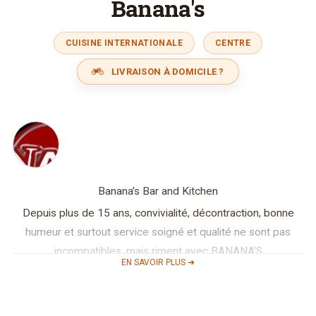
Banana's
CUISINE INTERNATIONALE
CENTRE
LIVRAISON À DOMICILE ?
Banana’s Bar and Kitchen
Depuis plus de 15 ans, convivialité, décontraction, bonne
humeur et surtout service soigné et qualité ne sont pas
incompatibles, mais riment avec BANANA’S
EN SAVOIR PLUS ➜
Notre Bar et Restaurant est situé en plein centre ville, à
deux pas de la Place d’Armes. Nous proposons une
ambiance vraiment unique, appréciée tant par les nombreux