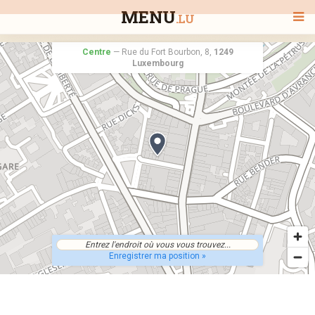
MENU
.LU
Centre
—
Rue du Fort Bourbon, 8,
1249
Luxembourg
BIENVENUE
TOUS LES RESTAURANTS
RECHERCHER UN RESTAURANT
Enregistrer ma position »