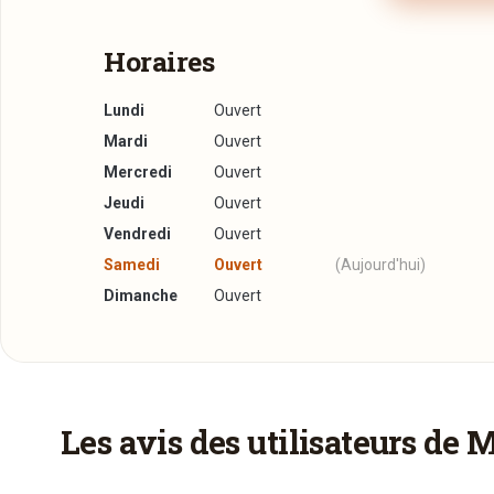
Horaires
Lundi
Ouvert
Mardi
Ouvert
Mercredi
Ouvert
Jeudi
Ouvert
Vendredi
Ouvert
Samedi
Ouvert
(Aujourd'hui)
Dimanche
Ouvert
Plus d'infos à télécharger
Réserver une table
La Carte
PDF
26/10/2016 —
91,52 Ko
J’ai lu et j’accepte la
politique de confidentialité e
Les avis des utilisateurs de 
La Carte des Vins
PDF
Jour souhaité
26/10/2016 —
94,06 Ko