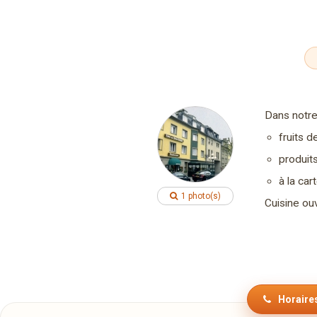
Dans notre
fruits d
produits
à la car
1 photo(s)
Cuisine ou
Horaires