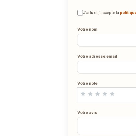
Vous adorez
Beau Séjour
et vous voudriez déguster ses plats à l
maison ? Ce restaurant ne propose pas encore la livraison en ligne
J’ai lu et j’accepte la
politiqu
Votre numéro de téléphone
Demandez-lui de rejoindre
wedely.com
pour commander et être
livré chez vous !
Votre nom
DÉCOUVRIR LA LIVRAISON SUR WEDELY.COM
Votre adresse email
DES MILLIERS DE PLATS LIVRÉS AU LUXEMBOURG
Votre note
Votre avis