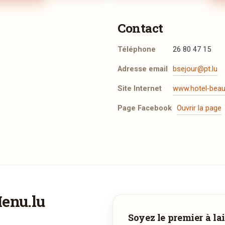
Contact
Téléphone
26 80 47 15
Adresse email
bsejour@pt.lu
Site Internet
www.hotel-beaus
Page Facebook
Ouvrir la page
t les mentions légales
.
Menu.lu
Vous aimeriez être livré ?
Adresse email de confirmation
Soyez le premier à lai