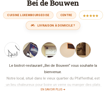
Bei de Bouwen
CUISINE LUXEMBOURGEOISE
CENTRE
LIVRAISON À DOMICILE ?
Le bistrot-restaurant „Bei de Bouwen“ vous souhaite la
bienvenue.
Notre local, situé dans le vieux quartier du Pfaffenthal, est
un lieu chaleureux pour boire un verre ou manger des plats
EN SAVOIR PLUS ➜
régionaux.
Nous vous proposons un menu du jour à midi, de lundi à
vendredi, ainsi que notre carte basée sur la cuisine du terroir.