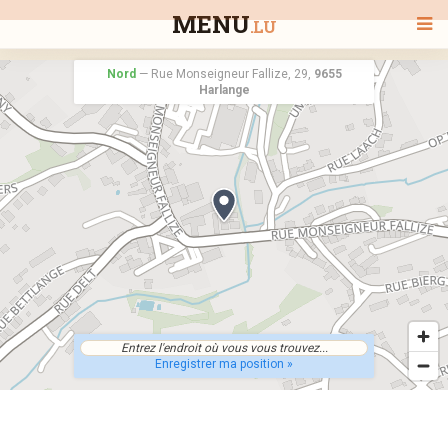
MENU
.LU
Nord
—
Rue Monseigneur Fallize, 29,
9655
Harlange
BIENVENUE
TOUS LES RESTAURANTS
RECHERCHER UN RESTAURANT
Enregistrer ma position »