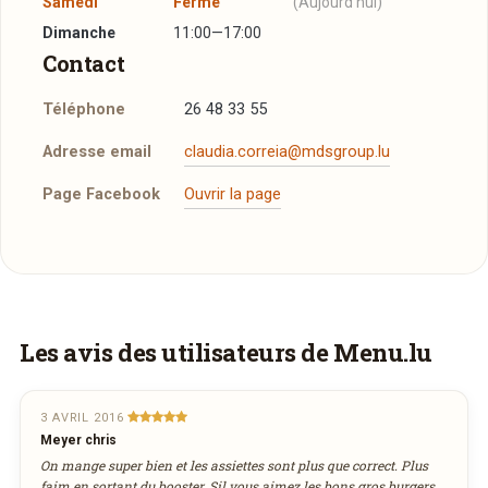
Samedi
Fermé
(Aujourd'hui)
Dimanche
11:00—17:00
Contact
Téléphone
26 48 33 55
Adresse email
claudia.correia@mdsgroup.lu
Page Facebook
Ouvrir la page
Plus d'infos à télécharger
Réserver une table
suggestions_semaine.jpg
JPG
J’ai lu et j’accepte la
politique de confidentialité et
17/09/2014 —
823,65 Ko
les mentions légales
.
Vous aimeriez être livré ?
Les avis des utilisateurs de Menu.lu
Vous adorez
Booster's
et vous voudriez
Jour souhaité
déguster ses plats à la maison ? Ce restaurant
3 AVRIL 2016
Meyer chris
ne propose pas encore la livraison en ligne.
On mange super bien et les assiettes sont plus que correct. Plus
août
Demandez-lui de rejoindre
wedely.com
pour
Heure souhaitée
2026
faim en sortant du booster. Sil vous aimez les bons gros burgers