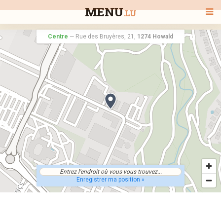
MENU
.LU
Centre
—
Rue des Bruyères, 21,
1274 Howald
BIENVENUE
TOUS LES RESTAURANTS
RECHERCHER UN RESTAURANT
Enregistrer ma position »