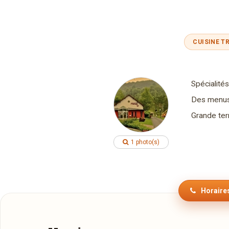
CUISINE T
Spécialités
Des menus 
Grande terr
1 photo(s)
Horaires