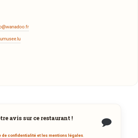
ro@wanadoo.fr
dumusee.lu
re avis sur ce restaurant !
s
n
e de confidentialité et les mentions légales
.