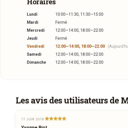
Horaires
Lundi
10:00—11:30, 11:30—15:00
Mardi
Fermé
Mercredi
12:00—14:00, 18:00—22:00
Jeudi
Fermé
Vendredi
12:00—14:00, 18:00—22:00
(Aujourd'hu
Samedi
12:00—14:00, 18:00—22:00
Dimanche
12:00—14:00, 18:00—22:00
Un aperçu de la carte
Réserver une table
Spécialités
J’ai lu et j’accepte la
politique de confidentialité e
La Brochette de boeuf
17,00€
Les avis des utilisateurs de 
La fondue bourguignonne
55,00€
Jour souhaité
pour 2 personnes
Afficher la suite
17 JUIN 2018
Yvonne Biot