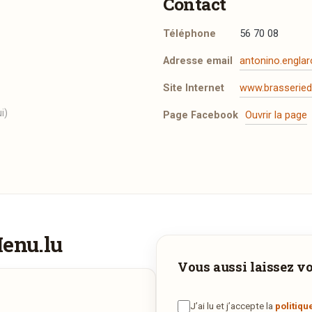
Contact
Téléphone
56 70 08
Adresse email
antonino.engla
Site Internet
www.brasserie
i)
Page Facebook
Ouvrir la page
t les mentions légales
.
Menu.lu
Vous aimeriez être livré ?
Adresse email de confirmation
Vous aussi laissez vot
Vous adorez
Brasserie du Musée
et vous voudriez déguster se
plats à la maison ? Ce restaurant ne propose pas encore la livraiso
J’ai lu et j’accepte la
politiqu